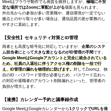
Meetはブラウザ動作でも画質を維持しますが、
極端に不安
定な場所ではZoomに軍配が上がる
場面も見られます。
外出先からの参加が多い営業職や、通信環境が一定でない
拠点とのやり取りが多い場合は、通信品質の差が業務のし
やすさに直結します。
【安全性】セキュリティ対策とID管理
両者とも高度な暗号化に対応していますが、
企業のシステ
ム担当者にとって大きな差となるのがID管理の手間
です。
Google MeetはGoogleアカウントと完全に統合されている
ため、社員の入退社に伴うアクセス権の削除を一括で行
え、ID管理の漏れを物理的に防げます。
対してZoomは、独
自のID・パスワード管理が必要なため、パスワード忘れへ
の対応や退職者のアカウント削除漏れといった、管理者の
負担が増大します。
【連携】カレンダー予約と議事録作成
Google MeetはGoogleカレンダーから
1クリックでURLを発