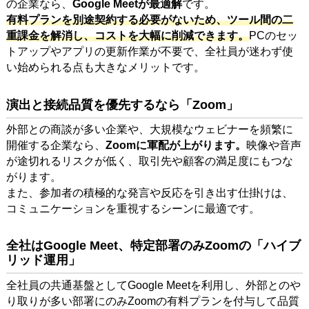
の企業なら、
Google Meetが最適解
です。
有料プランを別途契約する必要がないため、ツール間の二
重課金を解消し、コストを大幅に削減できます。
PCのセッ
トアップやアプリの更新作業が不要で、全社員が迷わず使
い始められる点も大きなメリットです。
演出と接続品質を優先するなら「Zoom」
外部との商談が多い企業や、大規模なウェビナーを頻繁に
開催する企業なら、
Zoomに軍配が上がります。
映像や音声
が途切れるリスクが低く、取引先や顧客の満足度にもつな
がります。
また、参加者の積極的な発言や反応を引き出す仕掛けは、
コミュニケーションを重視するシーンに最適です。
全社はGoogle Meet、特定部署のみZoomの「ハイブ
リッド運用」
全社員の共通基盤としてGoogle Meetを利用し、外部とのや
り取りが多い部署にのみZoomの有料プランを付与して品質