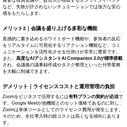
重要な役員会議や、数百人が視聴するオンラインイベント
など、失敗が許されないシチュエーションでは強力な安心
感をもたらします。
メリット2｜会議を盛り上げる多彩な機能
直感的に書き込めるホワイトボード機能や、参加者の反応
をリアルタイムに可視化するリアクション機能など、コミ
ュニケーションを活性化させる仕掛けが非常に豊富です。
また、
高度なAIアシスタントAI Companion 2.0が標準搭載
され、会議後の議事録作成やタスク整理といった付帯業務
を大幅に削減できます。
デメリット｜ライセンスコストと運用管理の負担
Zoomをビジネスで活用するには
有料プランの契約が必須
で
す。Google Meetが他機能とのセット価格であるのに対し、
Zoomは単体ツールとしてのライセンス費用が発生します。
そのため、全社導入時の総コストは高くなる傾向にありま
す。