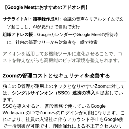
【Google Meetにおすすめのアドオン例】
サテライトAI・議事録作成AI
：会議の音声をリアルタイムで文
字起こしし、AIが要約まで自動で実行
組織アドレス帳
：GoogleカレンダーやGoogle Meetの招待時
に、社内の部署ツリーから対象者を一瞬で検索
アドオンを活用して多機能ツールに進化させることで、コ
ストを抑えながらも高機能のビデオ環境を整えられます。
Zoomの管理コストとセキュリティを改善する
独自のID管理が運用上のネックとなりやすいZoomに対して
は、
シングルサインオン（SSO）連携の導入
を提案してい
ます。
SSOを導入すると、普段業務で使っているGoogle
WorkspaceのIDでZoomへのログインが可能になります。こ
れにより、社員の入退社に伴うアカウント停止もGoogle側
で一括制御が可能です。削除漏れによる不正アクセスのリ