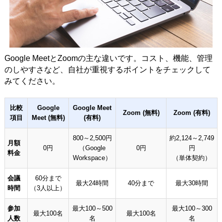
Google MeetとZoomの主な違いです。コスト、機能、管理
のしやすさなど、自社が重視するポイントをチェックして
みてください。
比較
Google
Google Meet
Zoom (無料)
Zoom (有料)
項目
Meet (無料)
(有料)
800～2,500円
約2,124～2,749
月額
0円
（Google
0円
円
料金
Workspace）
（単体契約）
会議
60分まで
最大24時間
40分まで
最大30時間
時間
（3人以上）
参加
最大100～500
最大100～300
最大100名
最大100名
人数
名
名