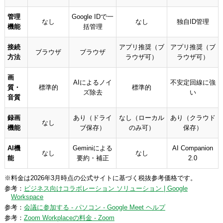
管理
Google IDで一
なし
なし
独自ID管理
機能
括管理
接続
アプリ推奨（ブ
アプリ推奨（ブ
ブラウザ
ブラウザ
方法
ラウザ可）
ラウザ可）
画
AIによるノイ
不安定回線に強
質・
標準的
標準的
ズ除去
い
音質
録画
あり（ドライ
なし（ローカル
あり（クラウド
なし
機能
ブ保存）
のみ可）
保存）
AI機
Geminiによる
AI Companion
なし
なし
能
要約・補正
2.0
※料金は2026年3月時点の公式サイトに基づく税抜参考価格です。
参考：
ビジネス向けコラボレーション ソリューション | Google
Workspace
参考：
会議に参加する - パソコン - Google Meet ヘルプ
参考：
Zoom Workplaceの料金 - Zoom