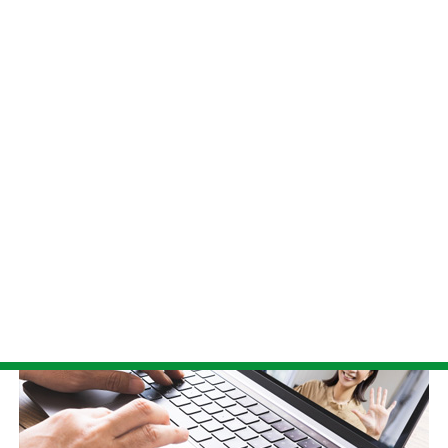
ウェビナー・採用イベント
：大人数への配信
オンライン研修
：グループワーク活用
Microsoft 365ユーザーに馴染み深いMicrosoft Teamsなどの
ツールもありますが、
導入のしやすさと汎用性の高さで多
くの企業に比較・検討されているのが、Google Meetと
Zoom
です。
Google Meet vs Zoom徹底比較表
【2026年最新版】