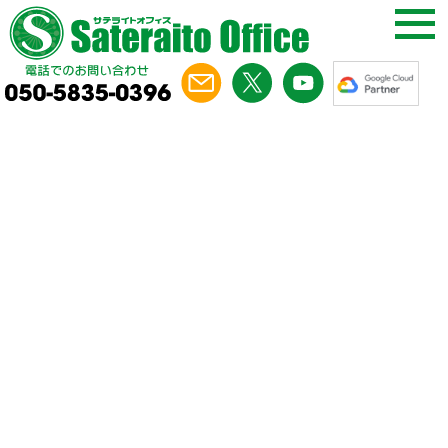
サテライトオフィス・プレスリリー
ス
このページでは、サテライトオフィスが公開したプレスリ
リースを掲載いたします。詳細は
こちら
2026年7月21日
サテライトオフィス、企業向け法務管理クラ
ウド「B-Law（ビーロー）」の提供を開始 契
約管理・法務相談・稟議・社内ナレッジを一