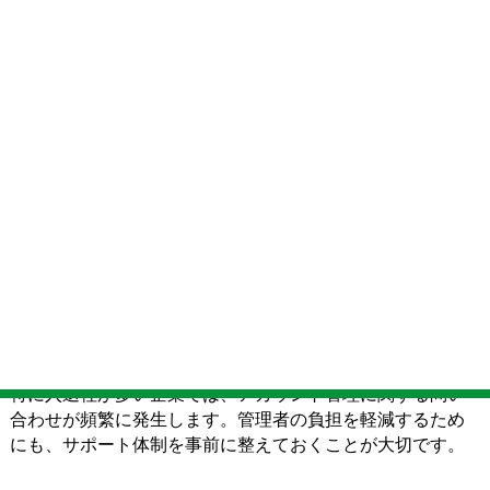
の3つに分類できます。
1. アカウント・ユーザー管理に関するサポート
組織でGoogle Workspaceを利用する際、最も日常的に発生
するのがアカウント管理に関する業務です。サポート内容
として、以下が挙げられます。
・ユーザー追加や削除
・ユーザーアカウントの停止
・組織単位（OU）の設定
・ライセンス管理
・グループ管理
特に入退社が多い企業では、アカウント管理に関する問い
合わせが頻繁に発生します。管理者の負担を軽減するため
にも、サポート体制を事前に整えておくことが大切です。