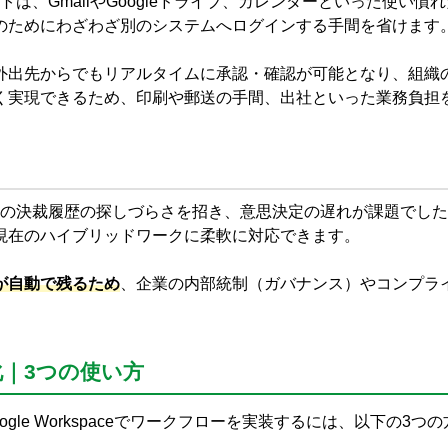
メリットは、GmailやGoogleドライブ、カレンダーといった使い
のためにわざわざ別のシステムへログインする手間を省けます
外出先からでもリアルタイムに承認・確認が可能となり、組織
く実現できるため、印刷や郵送の手間、出社といった業務負担
過去の決裁履歴の探しづらさを招き、意思決定の遅れが課題でし
現在のハイブリッドワークに柔軟に対応できます。
が自動で残るため
、企業の内部統制（ガバナンス）やコンプラ
。
ー化｜3つの使い方
oogle Workspaceでワークフローを実装するには、以下の3