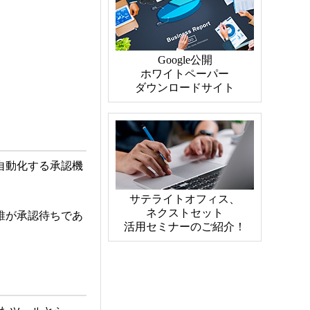
自動化する承認機
誰が承認待ちであ