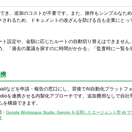
無料で利用でき、追加のコストが不要です。また、操作もシンプルなた
クされるため、ドキュメントの改ざんを防げる点も企業にとっ
ート設定や、金額に応じたルートの自動切り替えはできません
め、「過去の稟議を探すのに時間がかかる」「監査時に一覧を
連携
mailなどを申請・報告の窓口にし、背後でAI自動化プラットフォーム
tudioを連携させる内製化アプローチです。追加費用なしで自
ムを構築できます。
照：
Google Workspace Studio: Gemini を活用したエージェント型 
化