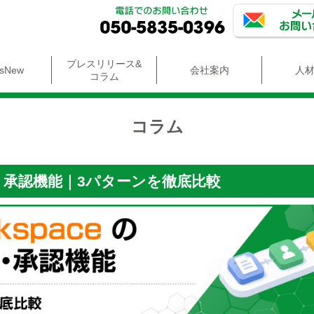
プレスリリース&
'sNew
会社案内
人
コラム
コラム
ー・承認機能
｜3パターンを徹底比較