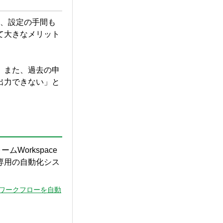
め、設定の手間も
て大きなメリット
。また、過去の申
出力できない」と
Workspace
社専用の自動化シス
AI でワークフローを自動